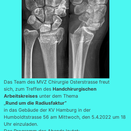
Das Team des MVZ Chirurgie Osterstrasse freut
sich, zum Treffen des
Handchirurgischen
Arbeitskreises
unter dem Thema
„
Rund um die Radiusfaktur“
in das Gebäude der KV Hamburg in der
Humboldtstrasse 56 am Mittwoch, den 5.4.2022 um 18
Uhr einzuladen.