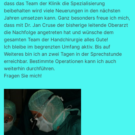
dass das Team der Klinik die Spezialisierung
beibehalten wird viele Neuerungen in den nächsten
Jahren umsetzen kann. Ganz besonders freue ich mich,
dass mit Dr. Jan Cruse der bisherige leitende Oberarzt
die Nachfolge angetreten hat und wünsche dem
gesamten Team der Handchirurgie alles Gute!
Ich bleibe im begrenzten Umfang aktiv. Bis auf
Weiteres bin ich an zwei Tagen in der Sprechstunde
erreichbar. Bestimmte Operationen kann ich auch
weiterhin durchführen.
Fragen Sie mich!