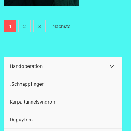
Seitennummerierung
1
2
3
Nächste
der
Beiträge
Handoperation
„Schnappfinger“
Karpaltunnelsyndrom
Dupuytren