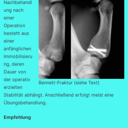
Nachbehandl
ung nach
einer
Operation
besteht aus
einer
anfänglichen
Immobilisieru
ng, deren
Dauer von
der operativ
Bennett-Fraktur (siehe Text)
erzielten
Stabilität abhängt. Anschließend erfolgt meist eine
Übungsbehandlung.
Empfehlung