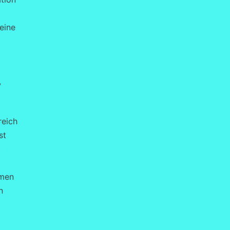
eine
,
reich
st
t
hmen
n