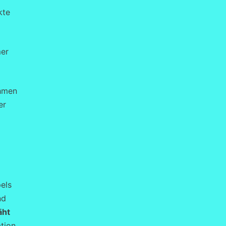
kte
mer
ahmen
er
pels
nd
äht
ation