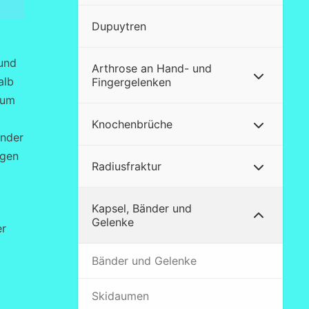
Dupuytren
und
Arthrose an Hand- und
alb
Fingergelenken
aum
Knochenbrüche
änder
ngen
Radiusfraktur
Kapsel, Bänder und
Gelenke
er
Bänder und Gelenke
Skidaumen