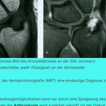
sches Bild des Knorpelabrisses an der Elle. (schwarz:
elscheibe, weiß: Flüssigkeit an der Abrissstelle
mit der Kernspintomografie (MRT) eine eindeutige Diagnose 
handlungsmöglichkeiten kann nur durch eine Spiegelung des
hmen der
Arthroskopie
wird zunächst geprüft ob der Diskus