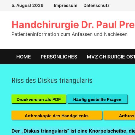
Zum
5. August 2026
Impressum
Datenschutz
Inhalt
springen
Handchirurgie Dr. Paul Pre
Patienteninformation zum Anfassen und Nachlesen
HOME
PERSÖNLICHES
MVZ CHIRURGIE OS
Riss des Diskus triangularis
Druckversion als PDF
Häufig gestellte Fragen
Arthroskopie des Handgelenks
Arthro
Der „Diskus triangularis“ ist eine Knorpelscheibe, d