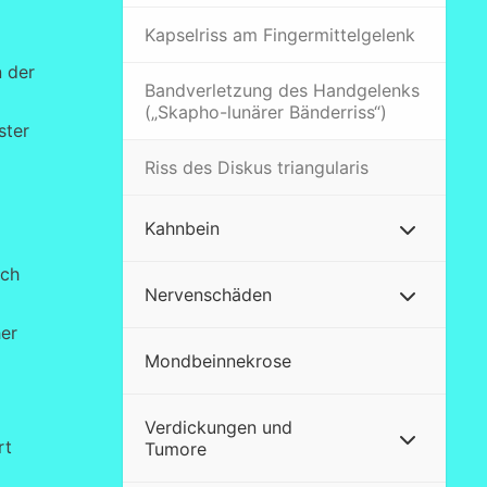
Kapselriss am Fingermittelgelenk
n der
Bandverletzung des Handgelenks
(„Skapho-lunärer Bänderriss“)
ster
Riss des Diskus triangularis
Kahnbein
uch
Nervenschäden
her
Mondbeinnekrose
Verdickungen und
rt
Tumore