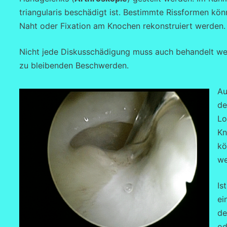
triangularis beschädigt ist. Bestimmte Rissformen kön
Naht oder Fixation am Knochen rekonstruiert werden.
Nicht jede Diskusschädigung muss auch behandelt we
zu bleibenden Beschwerden.
Au
de
Lo
Kn
kö
we
Is
ei
de
od