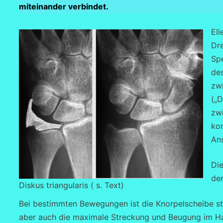
miteinander verbindet.
Ell
Dr
Sp
des
zwi
(„D
zw
ko
An
Die
de
Diskus triangularis ( s. Text)
Bei bestimmten Bewegungen ist die Knorpelscheibe s
aber auch die maximale Streckung und Beugung im Ha