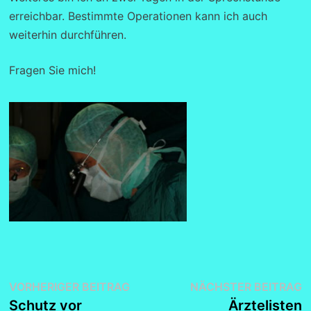
erreichbar. Bestimmte Operationen kann ich auch
weiterhin durchführen.
Fragen Sie mich!
Beitragsnavigation
Vorheriger
N
VORHERIGER BEITRAG
NÄCHSTER BEITRAG
Beitrag:
B
Schutz vor
Ärztelisten