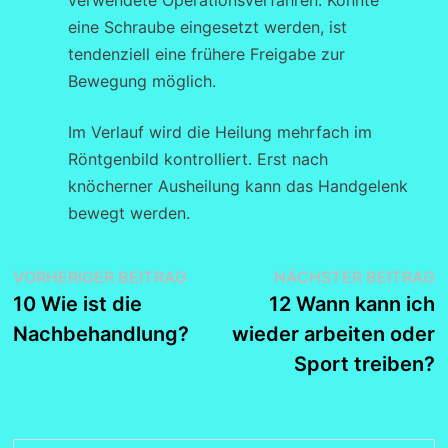
verwendete Operationsverfahren. Konnte
eine Schraube eingesetzt werden, ist
tendenziell eine frühere Freigabe zur
Bewegung möglich.
Im Verlauf wird die Heilung mehrfach im
Röntgenbild kontrolliert. Erst nach
knöcherner Ausheilung kann das Handgelenk
bewegt werden.
Beitragsnavigation
Vorheriger
N
VORHERIGER BEITRAG
NÄCHSTER BEITRAG
Beitrag:
B
10 Wie ist die
12 Wann kann ich
Nachbehandlung?
wieder arbeiten oder
Sport treiben?