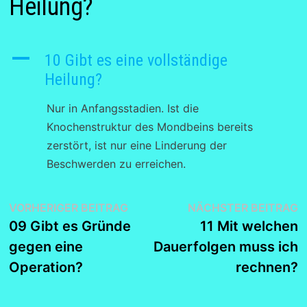
Heilung?
A
10 Gibt es eine vollständige
Heilung?
Nur in Anfangsstadien. Ist die
Knochenstruktur des Mondbeins bereits
zerstört, ist nur eine Linderung der
Beschwerden zu erreichen.
Beitragsnavigation
Vorheriger
N
VORHERIGER BEITRAG
NÄCHSTER BEITRAG
Beitrag:
B
09 Gibt es Gründe
11 Mit welchen
gegen eine
Dauerfolgen muss ich
Operation?
rechnen?