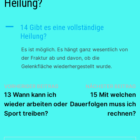
Heilung?
A
14 Gibt es eine vollständige
Heilung?
Es ist möglich. Es hängt ganz wesentlich von
der Fraktur ab und davon, ob die
Gelenkfläche wiederhergestellt wurde.
Beitragsnavigation
Vorheriger
N
VORHERIGER BEITRAG
NÄCHSTER BEITRAG
Beitrag:
B
13 Wann kann ich
15 Mit welchen
wieder arbeiten oder
Dauerfolgen muss ich
Sport treiben?
rechnen?