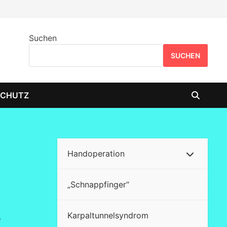
Suchen
SUCHEN
SCHUTZ
Handoperation
„Schnappfinger“
h
Karpaltunnelsyndrom
o