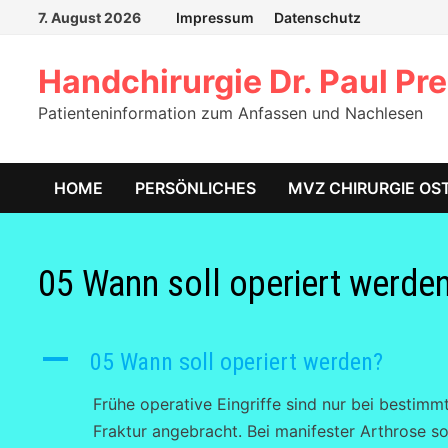
Zum
7. August 2026
Impressum
Datenschutz
Inhalt
springen
Handchirurgie Dr. Paul Pre
Patienteninformation zum Anfassen und Nachlesen
HOME
PERSÖNLICHES
MVZ CHIRURGIE OS
05 Wann soll operiert werde
A
05 Wann soll operiert werden?
Frühe operative Eingriffe sind nur bei bestim
Fraktur angebracht. Bei manifester Arthrose so