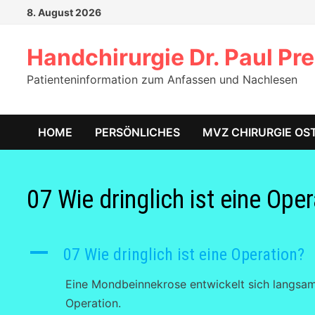
Zum
8. August 2026
Inhalt
springen
Handchirurgie Dr. Paul Pre
Patienteninformation zum Anfassen und Nachlesen
HOME
PERSÖNLICHES
MVZ CHIRURGIE OS
07 Wie dringlich ist eine Ope
A
07 Wie dringlich ist eine Operation?
Eine Mondbeinnekrose entwickelt sich langsam ü
Operation.