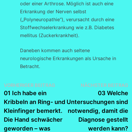
oder einer Arthrose. Möglich ist auch eine
Erkrankung der Nerven selbst
(„Polyneuropathie“), verursacht durch eine
Stoffwechselerkrankung wie z.B. Diabetes
mellitus (Zuckerkrankheit).
Daneben kommen auch seltene
neurologische Erkrankungen als Ursache in
Betracht.
Beitragsnavigation
Vorheriger
N
VORHERIGER BEITRAG
NÄCHSTER BEITRAG
Beitrag:
B
01 Ich habe ein
03 Welche
Kribbeln an Ring- und
Untersuchungen sind
Kleinfinger bemerkt.
notwendig, damit die
Die Hand schwächer
Diagnose gestellt
geworden – was
werden kann?