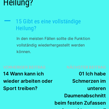
Heilung?
A
15 Gibt es eine vollständige
Heilung?
In den meisten Fällen sollte die Funktion
vollständig wiederhergestellt werden
können.
Beitragsnavigation
Vorheriger
N
VORHERIGER BEITRAG
NÄCHSTER BEITRAG
Beitrag:
B
14 Wann kann ich
01 Ich habe
wieder arbeiten oder
Schmerzen im
Sport treiben?
unteren
Daumenabschnitt
beim festen Zufassen