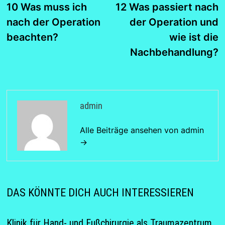
Beitrag:
B
10 Was muss ich
12 Was passiert nach
nach der Operation
der Operation und
beachten?
wie ist die
Nachbehandlung?
admin
Alle Beiträge ansehen von admin
→
DAS KÖNNTE DICH AUCH INTERESSIEREN
Klinik für Hand- und Fußchirurgie als Traumazentrum